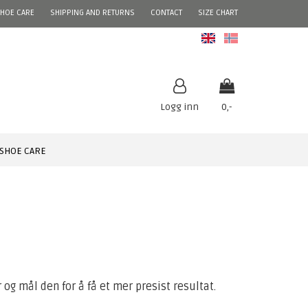
HOE CARE
SHIPPING AND RETURNS
CONTACT
SIZE CHART
PRODUCT INFO
Logg inn
0,-
Nullstill
SHOE CARE
Trykk ENTER for å søke
 og mål den for å få et mer presist resultat.