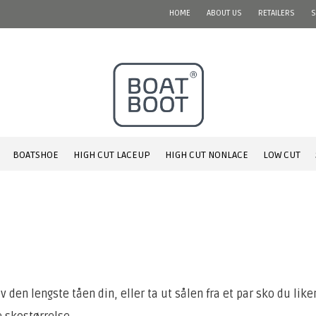
HOME
ABOUT US
RETAILERS
S
BOATSHOE
HIGH CUT LACEUP
HIGH CUT NONLACE
LOW CUT
den lengste tåen din, eller ta ut sålen fra et par sko du liker