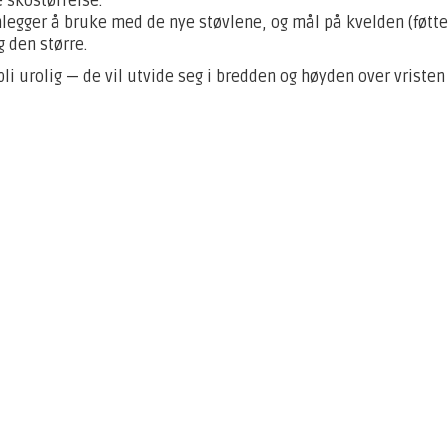
e skostørrelse.
nlegger å bruke med de nye støvlene, og mål på kvelden (føtten
 den større.
bli urolig — de vil utvide seg i bredden og høyden over vristen