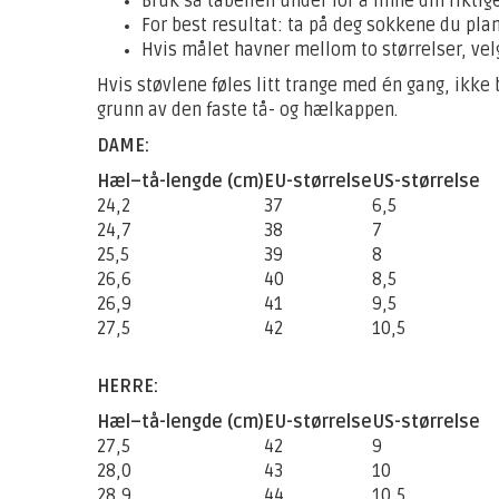
Bruk så tabellen under for å finne din riktig
For best resultat: ta på deg sokkene du pla
Hvis målet havner mellom to størrelser, velg
Hvis støvlene føles litt trange med én gang, ikke 
grunn av den faste tå- og hælkappen.
DAME:
Hæl–tå-lengde (cm)
EU-størrelse
US-størrelse
24,2
37
6,5
24,7
38
7
25,5
39
8
26,6
40
8,5
26,9
41
9,5
27,5
42
10,5
HERRE:
Hæl–tå-lengde (cm)
EU-størrelse
US-størrelse
27,5
42
9
28,0
43
10
28,9
44
10,5