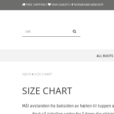
`
FREE SHIPPING |
HIGH QUALITY |
NORWEGIAN WEBSHOP
ALL BOOTS
Hjem
»
SIZE CHART
SIZE CHART
Mål avstanden fra baksiden av hælen til tuppen av 