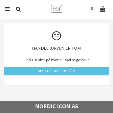
`
0,-
Nullstill
HANDLEKURVEN ER TOM
Trykk ENTER for å søke
Er du usikker på hvor du skal begynne??
Sjekk ut nyhetene våre
NORDIC ICON AS