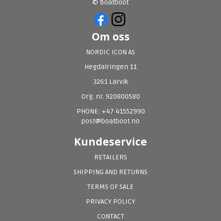
© Boatboot
Om oss
NORDIC ICON AS
Hegdalringen 11
3261 Larvik
Org. nr. 920800580
PHONE: +47 41552990
post@boatboot.no
Kundeservice
RETAILERS
SHIPPING AND RETURNS
TERMS OF SALE
PRIVACY POLICY
CONTACT